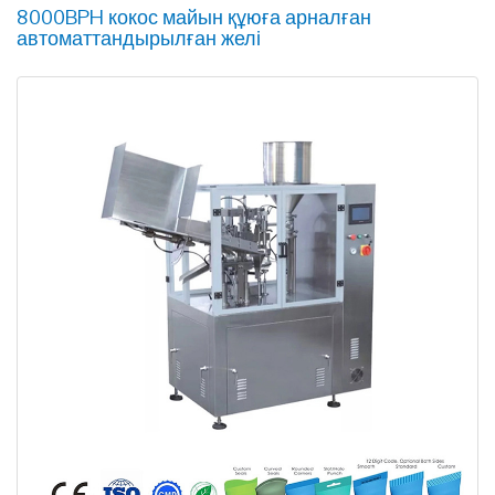
8000BPH кокос майын құюға арналған
автоматтандырылған желі