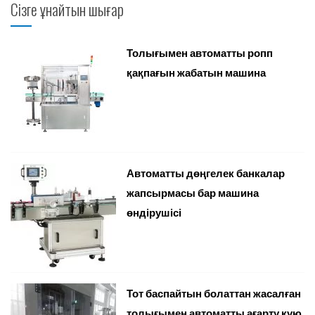
Сізге ұнайтын шығар
Толығымен автоматты ропп
қақпағын жабатын машина
Автоматты дөңгелек банкалар
жапсырмасы бар машина
өндірушісі
Тот баспайтын болаттан жасалған
толығымен автоматты ағарту құю