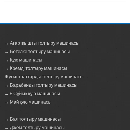
→ Ағартқышты толтыру машинасы
→ Бөтелке толтыру машинасы
→ Құю машинасы
→ Кремді толтыру машинасы
Жуғыш заттарды толтыру машинасы
→ Барабанды толтыру машинасы
→ E Сұйық құю машинасы
→ Май құю машинасы
→ Бал толтыру машинасы
→ Джем толтыру машинасы