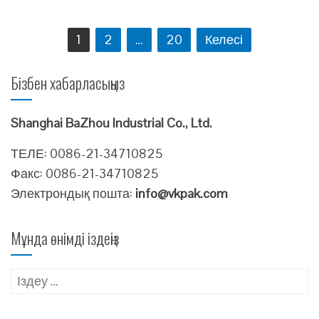
Жазбалар
1
2
…
20
Келесі
навигациясы
Бізбен хабарласыңыз
Shanghai BaZhou Industrial Co., Ltd.
ТЕЛЕ: 0086-21-34710825
Факс: 0086-21-34710825
Электрондық пошта:
info@vkpak.com
Мұнда өнімді іздеңіз
Іздеу: