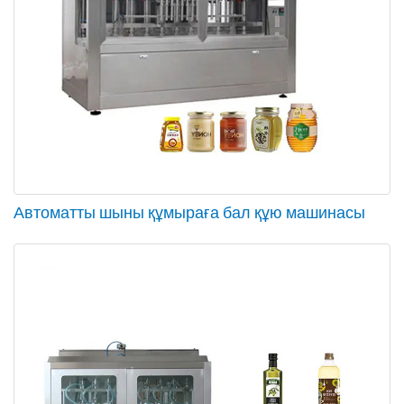
Автоматты шыны құмыраға бал құю машинасы