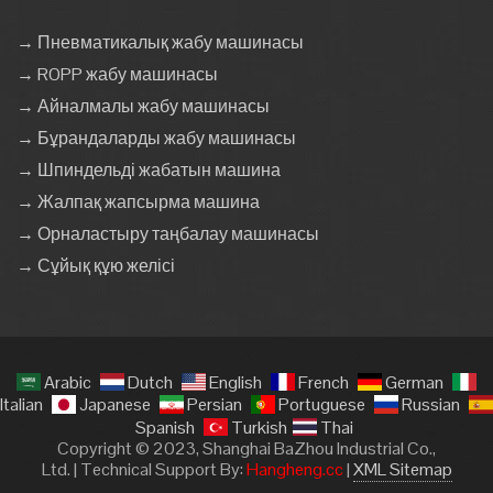
→ Пневматикалық жабу машинасы
→ ROPP жабу машинасы
→ Айналмалы жабу машинасы
→ Бұрандаларды жабу машинасы
→ Шпиндельді жабатын машина
→ Жалпақ жапсырма машина
→ Орналастыру таңбалау машинасы
→ Сұйық құю желісі
Arabic
Dutch
English
French
German
Italian
Japanese
Persian
Portuguese
Russian
Spanish
Turkish
Thai
Copyright © 2023, Shanghai BaZhou Industrial Co.,
Ltd. | Technical Support By:
Hangheng.cc
|
XML Sitemap