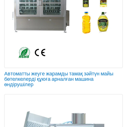
Автоматты жеуге жарамды тамақ зәйтүн майы
бөтелкелерді құюға арналған машина
өндірушілер