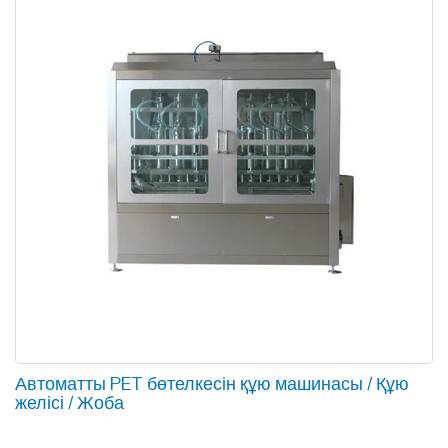
Автоматты PET бөтелкесін құю машинасы / Құю
желісі / Жоба