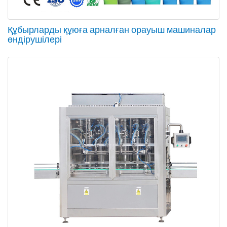
Құбырларды құюға арналған орауыш машиналар
өндірушілері