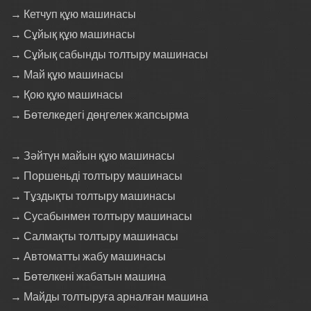
→ Кетчуп құю машинасы
→ Сұйық құю машинасы
→ Сұйық сабынды толтыру машинасы
→ Май құю машинасы
→ Қою құю машинасы
→ Бөтелкедегі дөңгелек жапсырма
→ Зәйтүн майын құю машинасы
→ Поршеньді толтыру машинасы
→ Тұздықты толтыру машинасы
→ Сусабынмен толтыру машинасы
→ Салмақты толтыру машинасы
→ Автоматты жабу машинасы
→ Бөтелкені жабатын машина
→ Майды толтыруға арналған машина