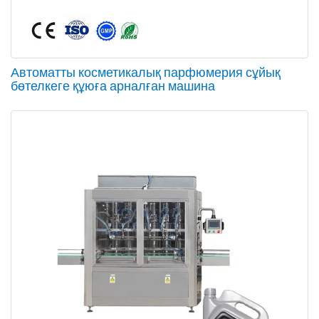
Автоматты косметикалық парфюмерия сұйық
бөтелкеге құюға арналған машина