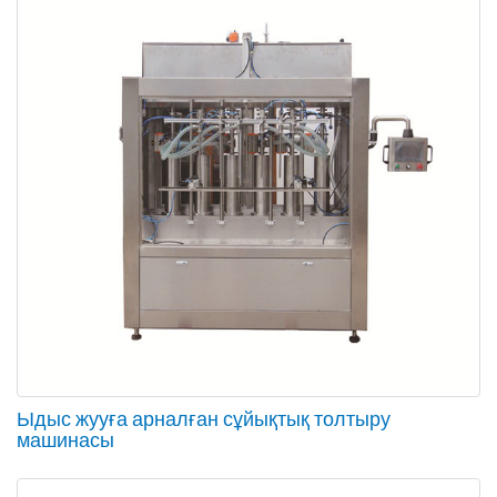
Ыдыс жууға арналған сұйықтық толтыру
машинасы