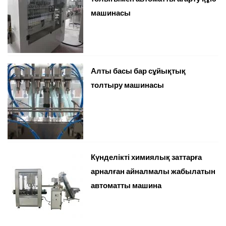
машинасы
Алты басы бар сұйықтық
толтыру машинасы
Күнделікті химиялық заттарға
арналған айналмалы жабылатын
автоматты машина