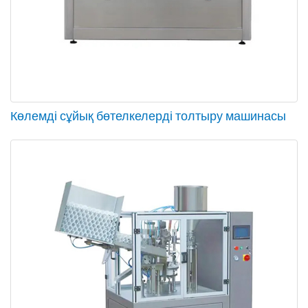
Көлемді сұйық бөтелкелерді толтыру машинасы