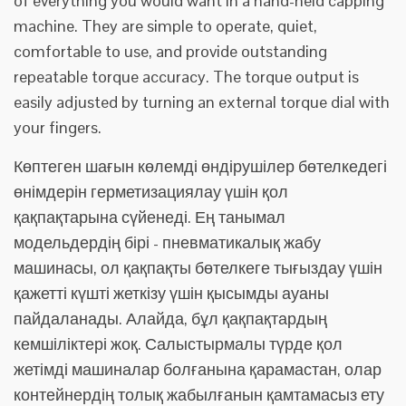
of everything you would want in a hand-held capping
machine. They are simple to operate, quiet,
comfortable to use, and provide outstanding
repeatable torque accuracy. The torque output is
easily adjusted by turning an external torque dial with
your fingers.
Көптеген шағын көлемді өндірушілер бөтелкедегі
өнімдерін герметизациялау үшін қол
қақпақтарына сүйенеді. Ең танымал
модельдердің бірі - пневматикалық жабу
машинасы, ол қақпақты бөтелкеге тығыздау үшін
қажетті күшті жеткізу үшін қысымды ауаны
пайдаланады. Алайда, бұл қақпақтардың
кемшіліктері жоқ. Салыстырмалы түрде қол
жетімді машиналар болғанына қарамастан, олар
контейнердің толық жабылғанын қамтамасыз ету