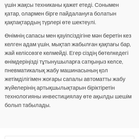
үшін жақсы техниканы қажет етеді. Сонымен
қатар, олармен бірге пайдалануға болатын
қақпақтардың түрлері өте шектеулі.
Өнімнің сапасы мен қауіпсіздігіне мән беретін кез
келген адам үшін, мықтап жабылған қақпағы бар,
жай келіссөзге келмейді. Егер сіздің бөтелкедегі
өнімдеріңізді тұтынушыларға сатқыңыз келсе,
пневматикалық жабу машинасының қол
жетімділігімен жоғары сапалы автоматты жабу
жүйелерінің артықшылықтарын біріктіретін
технологияны инвестициялау өте ақылды шешім
болып табылады.