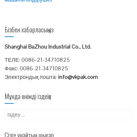
Бізбен хабарласыңыз
Shanghai BaZhou Industrial Co., Ltd.
ТЕЛЕ: 0086-21-34710825
Факс: 0086-21-34710825
Электрондық пошта:
info@vkpak.com
Мұнда өнімді іздеңіз
Іздеу:
Сізге ұнайтын шығар