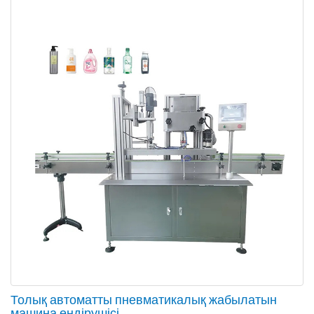
Толық автоматты пневматикалық жабылатын
машина өндірушісі