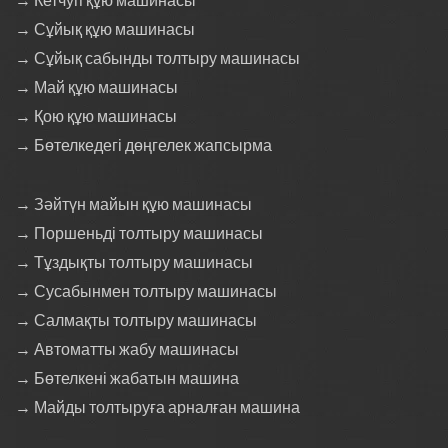
→ Кетчуп құю машинасы
→ Сұйық құю машинасы
→ Сұйық сабынды толтыру машинасы
→ Май құю машинасы
→ Қою құю машинасы
→ Бөтелкедегі дөңгелек жапсырма
→ Зәйтүн майын құю машинасы
→ Поршеньді толтыру машинасы
→ Тұздықты толтыру машинасы
→ Сусабынмен толтыру машинасы
→ Салмақты толтыру машинасы
→ Автоматты жабу машинасы
→ Бөтелкені жабатын машина
→ Майды толтыруға арналған машина