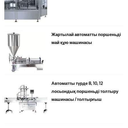
Жартылай автоматты поршеньді
май құю машинасы
Автоматты түрде 8, 10, 12
лосьондық поршеньді толтыру
машинасы / толтырғыш