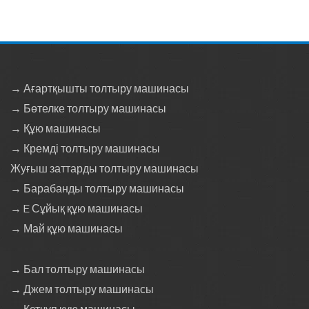
→ Ағартқышты толтыру машинасы
→ Бөтелке толтыру машинасы
→ Құю машинасы
→ Кремді толтыру машинасы
Жуғыш заттарды толтыру машинасы
→ Барабанды толтыру машинасы
→ E Сұйық құю машинасы
→ Май құю машинасы
→ Бал толтыру машинасы
→ Джем толтыру машинасы