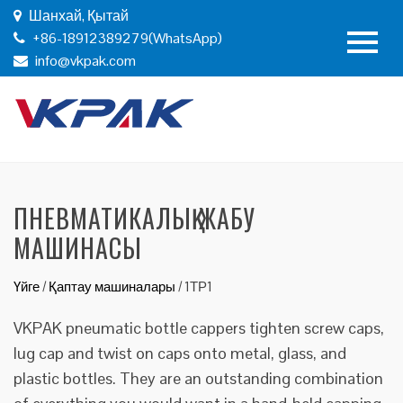
Шанхай, Қытай
+86-18912389279(WhatsApp)
info@vkpak.com
ПНЕВМАТИКАЛЫҚ ЖАБУ
МАШИНАСЫ
Үйге
/
Қаптау машиналары
/
1ТР1
VKPAK pneumatic bottle cappers tighten screw caps,
lug cap and twist on caps onto metal, glass, and
plastic bottles. They are an outstanding combination