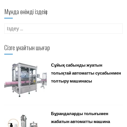
Мұнда өнімді іздеңіз
Іздеу:
Сізге ұнайтын шығар
Сұйық сабынды жуатын
толықтай автоматты сусабынмен
толтыру машинасы
Бұрандаларды толығымен
жабатын автоматты машина