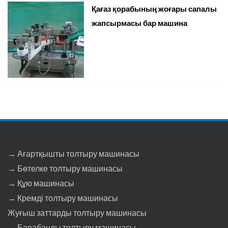
Қағаз қорабының жоғары сапалы
жапсырмасы бар машина
→ Ағартқышты толтыру машинасы
→ Бөтелке толтыру машинасы
→ Құю машинасы
→ Кремді толтыру машинасы
Жуғыш заттарды толтыру машинасы
→ Барабанды толтыру машинасы