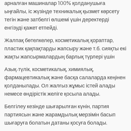
арналған машиналар 100% қолданушыға
ыңғайлы, іс жүзінде техникалық қызмет көрсету
тегін және затбелгі өлшемі үшін деректерді
енгізуді қажет етпейді.
Жалпақ бөтелкелер, косметикалық қораптар,
пластик қақпақтарды жапсыру және т.б. сияқты екі
жақты жапсырмалардың барлық түрлері үшін
Азық-түлік, косметикалық, химиялық,
фармацевтикалық және басқа салаларда кеңінен
қолданылады. Ол жалғыз жұмыс істей алады
немесе өндірістік желіге қосыла алады.
Белгілеу кезінде шығарылған күнін, партия
партиясын және жарамдылық мерзімін басып
шығаруға болатын датаны қосуға болады.