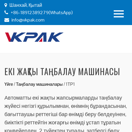
Шанхай, Қытай
+86-18912389279(WhatsApp)
info@vkpak.com
ЕКІ ЖАҚТЫ ТАҢБАЛАУ МАШИНАСЫ
Үйге
/
Таңбалау машиналары
/
1ТР1
Автоматты екі жақты жапсырмаларды таңбалау
жүйесі негізгі құрылымнан, өнімнің бұрандасынан,
бағыттаушы реттегіші бар өнімді беру белдеуінен,
биіктікті реттейтін жоғарғы өнімді ұстап тұратын
конвейерден, 2 түйектен тұрады. затбелгі бөлу