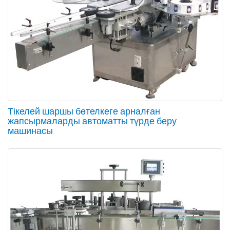
Тікелей шаршы бөтелкеге арналған
жапсырмаларды автоматты түрде беру
машинасы