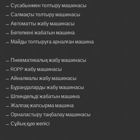
→ Сусабынмен толтыру машинасы
→ Салмақты толтыру машинасы
→ Автоматты жабу машинасы
→ Бөтелкені жабатын машина
→ Майды толтыруға арналған машина
→ Пневматикалық жабу машинасы
→ ROPP жабу машинасы
→ Айналмалы жабу машинасы
→ Бұрандаларды жабу машинасы
→ Шпиндельді жабатын машина
→ Жалпақ жапсырма машина
→ Орналастыру таңбалау машинасы
→ Сұйық құю желісі