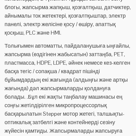
блогы, жапсырма жапқыш, қозғалтқыш, датчиктер,
айнымалы ток жетектері, қозғалтқыштар, электр
панелі, электр желісіне қосу / өшіру, апаттық
қосқыш, PLC және HMI.
Толығымен автоматты, пайдаланушыға ыңғайлы,
жапсырма (өздігінен жабысатын) заттаңба, PET,
пластмасса, HDPE, LDPE, әйнек немесе кез-келген
басқа тегіс / сопақша / квадрат пішінді
бұйымдардың екі жағында (алдыңғы және артқы
жағында) дәл жапсырмаларды қолдануға
болады. .Бұл екі жақты таңбалау машинасы ең
соңғы жетілдірілген микропроцессорлық
басқарылатын Stepper мотор жетегі, талшықты-
оптикалық затбелгі және контейнерді сезіну
жүйесін қамтиды. Жапсырмаларды жапсыруға