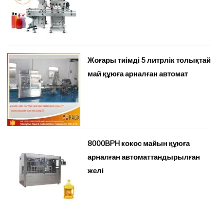
Жоғары тиімді 5 литрлік толықтай
май құюға арналған автомат
8000BPH кокос майын құюға
арналған автоматтандырылған
желі