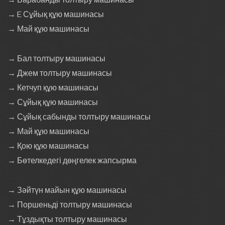
→ E Сұйық құю машинасы
→ Май құю машинасы
→ Бал толтыру машинасы
→ Джем толтыру машинасы
→ Кетчуп құю машинасы
→ Сұйық құю машинасы
→ Сұйық сабынды толтыру машинасы
→ Май құю машинасы
→ Қою құю машинасы
→ Бөтелкедегі дөңгелек жапсырма
→ Зәйтүн майын құю машинасы
→ Поршеньді толтыру машинасы
→ Тұздықты толтыру машинасы