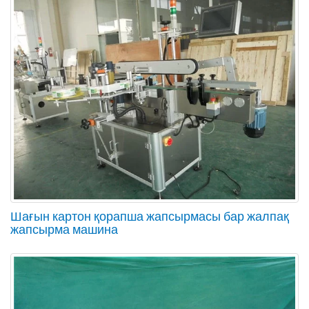
Шағын картон қорапша жапсырмасы бар жалпақ
жапсырма машина