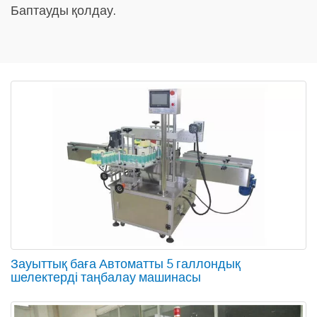
Баптауды қолдау.
Зауыттық баға Автоматты 5 галлондық
шелектерді таңбалау машинасы