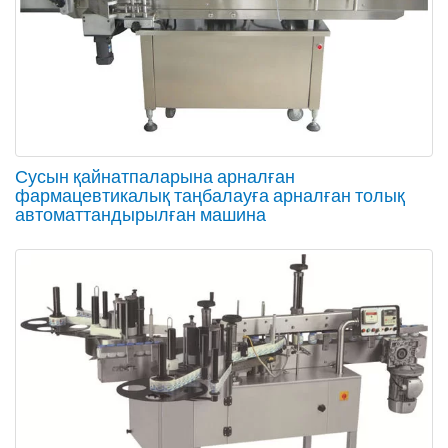
Сусын қайнатпаларына арналған
фармацевтикалық таңбалауға арналған толық
автоматтандырылған машина