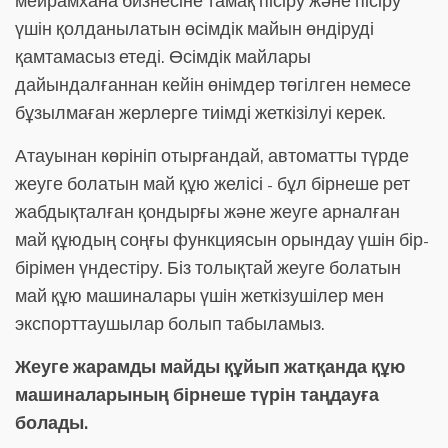
мейрамхана бизнесіне тамақ пісіру және пісіру
үшін қолданылатын өсімдік майын өндіруді
қамтамасыз етеді. Өсімдік майлары
дайындалғаннан кейін өнімдер төгілген немесе
бұзылмаған жерлерге тиімді жеткізілуі керек.
Атауынан көрініп отырғандай, автоматты түрде
жеуге болатын май құю желісі - бұл бірнеше рет
жабдықталған қондырғы және жеуге арналған
май құюдың соңғы функциясын орындау үшін бір-
бірімен үндестіру. Біз толықтай жеуге болатын
май құю машиналары үшін жеткізушілер мен
экспорттаушылар болып табыламыз.
Жеуге жарамды майды құйып жатқанда құю
машиналарының бірнеше түрін таңдауға
болады.