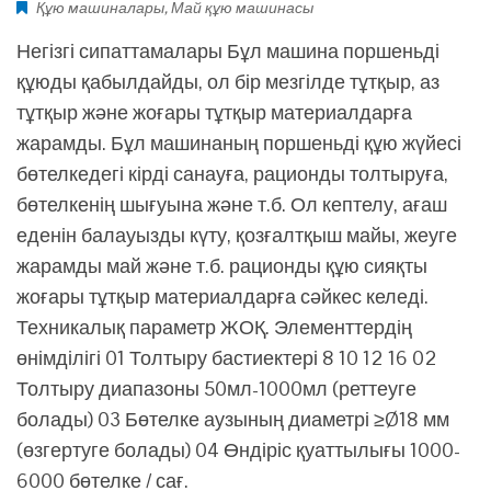
Құю машиналары
,
Май құю машинасы
Негізгі сипаттамалары Бұл машина поршеньді
құюды қабылдайды, ол бір мезгілде тұтқыр, аз
тұтқыр және жоғары тұтқыр материалдарға
жарамды. Бұл машинаның поршеньді құю жүйесі
бөтелкедегі кірді санауға, рационды толтыруға,
бөтелкенің шығуына және т.б. Ол кептелу, ағаш
еденін балауызды күту, қозғалтқыш майы, жеуге
жарамды май және т.б. рационды құю сияқты
жоғары тұтқыр материалдарға сәйкес келеді.
Техникалық параметр ЖОҚ. Элементтердің
өнімділігі 01 Толтыру бастиектері 8 10 12 16 02
Толтыру диапазоны 50мл-1000мл (реттеуге
болады) 03 Бөтелке аузының диаметрі ≥Ø18 мм
(өзгертуге болады) 04 Өндіріс қуаттылығы 1000-
6000 бөтелке / сағ.