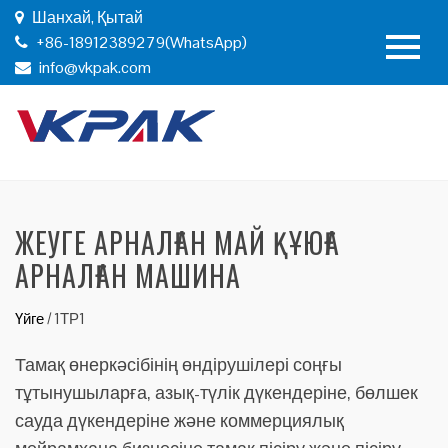
Шанхай, Қытай
+86-18912389279(WhatsApp)
info@vkpak.com
ЖЕУГЕ АРНАЛҒАН МАЙ ҚҰЮҒА
АРНАЛҒАН МАШИНА
Үйге
/
1ТР1
Тамақ өнеркәсібінің өндірушілері соңғы
тұтынушыларға, азық-түлік дүкендеріне, бөлшек
сауда дүкендеріне және коммерциялық