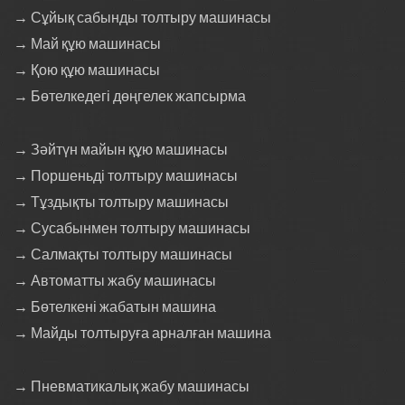
→ Сұйық сабынды толтыру машинасы
→ Май құю машинасы
→ Қою құю машинасы
→ Бөтелкедегі дөңгелек жапсырма
→ Зәйтүн майын құю машинасы
→ Поршеньді толтыру машинасы
→ Тұздықты толтыру машинасы
→ Сусабынмен толтыру машинасы
→ Салмақты толтыру машинасы
→ Автоматты жабу машинасы
→ Бөтелкені жабатын машина
→ Майды толтыруға арналған машина
→ Пневматикалық жабу машинасы