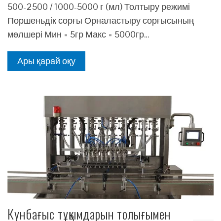
500-2500 / 1000-5000 г (мл) Толтыру режимі
Поршеньдік сорғы Орналастыру сорғысының
мөлшері Мин = 5гр Макс = 5000гр…
Ары қарай оқу
Күнбағыс тұқымдарын толығымен