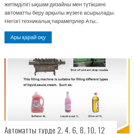
жетімділігі ықшам дизайны мен түтікшені
автоматты беру арқылы жүзеге асырылады.
Негізгі техникалық параметрлер Аты…
Ары қарай оқу
Автоматты түрде 2, 4, 6, 8, 10, 12