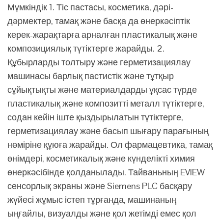
Мүмкіндік 1. Тіс пастасы, косметика, дәрі-
дәрмектер, тамақ және басқа да өнеркәсіптік
керек-жарақтарға арналған пластикалық және
композициялық түтіктерге жарайды. 2.
Құбырларды толтыру және герметизациялау
машинасы барлық пастистік және тұтқыр
сұйықтықты және материалдарды ұқсас түрде
пластикалық және композитті металл түтіктерге,
содан кейін іште қыздырылатын түтіктерге,
герметизациялау және басып шығару парағының
нөміріне құюға жарайды. Ол фармацевтика, тамақ
өнімдері, косметикалық және күнделікті химия
өнеркәсібінде қолданылады. Тайваньның EVIEW
сенсорлық экраны және Siemens PLC басқару
жүйесі жұмыс істеп тұрғанда, машинаның
ыңғайлы, визуалды және қол жетімді емес қол