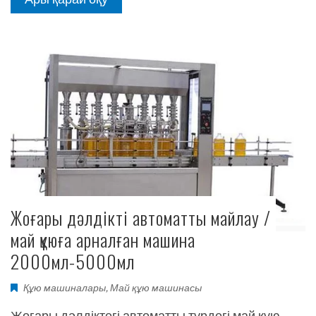
Жоғары дәлдікті автоматты майлау /
май құюға арналған машина
2000мл-5000мл
Құю машиналары
,
Май құю машинасы
Жоғары дәлдіктегі автоматты түрдегі май құю