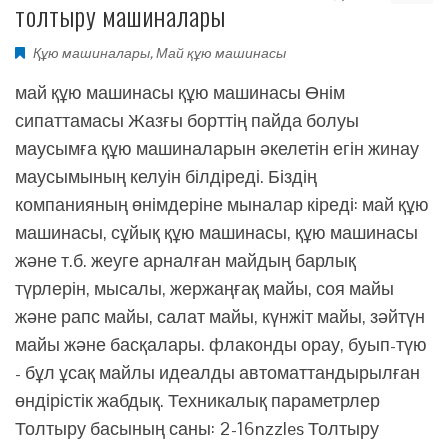
толтыру машиналары
Құю машиналары
,
Май құю машинасы
май құю машинасы құю машинасы Өнім
сипаттамасы Жазғы борттің пайда болуы
маусымға құю машиналарын әкелетін егін жинау
маусымының келуін білдіреді. Біздің
компанияның өнімдеріне мыналар кіреді: май құю
машинасы, сұйық құю машинасы, құю машинасы
және т.б. жеуге арналған майдың барлық
түрлерін, мысалы, жержаңғақ майы, соя майы
және рапс майы, салат майы, күнжіт майы, зәйтүн
майы және басқалары. флаконды орау, буып-түю
- бұл ұсақ майлы идеалды автоматтандырылған
өндірістік жабдық. Техникалық параметрлер
Толтыру басының саны: 2-16nzzles Толтыру