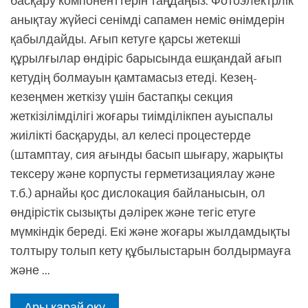
басқару компоненттерін таңдаңыз. Фотоэлектрлік
анықтау жүйесі сенімді сапамен неміс өнімдерін
қабылдайды. Ағып кетуге қарсы жетекші
құрылғылар өндіріс барысында ешқандай ағып
кетудің болмауын қамтамасыз етеді. Кезең-
кезеңмен жеткізу үшін бастапқы секция
жеткізілімділігі жоғары тиімділікпен ауыспалы
жиілікті басқаруды, ал келесі процестерде
(штамптау, сия ағынды басып шығару, жарықты
тексеру және корпусты герметизациялау және
т.б.) арнайы қос дислокация байланысын, ол
өндірістік сызықты дәлірек және тегіс етуге
мүмкіндік береді. Екі және жоғары жылдамдықты
толтыру толып кету құбылыстарын болдырмауға
және ...
Ары қарай оқу