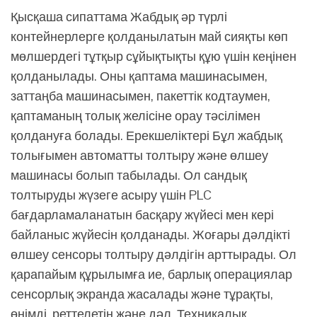
Қысқаша сипаттама Жабдық әр түрлі
контейнерлерге қолданылатын май сияқты көп
мөлшердегі тұтқыр сұйықтықты құю үшін кеңінен
қолданылады. Оны қаптама машинасымен,
заттаңба машинасымен, пакеттік кодтаумен,
қаптаманың толық желісіне орау тәсілімен
қолдануға болады. Ерекшеліктері Бұл жабдық
толығымен автоматты толтыру және өлшеу
машинасы болып табылады. Ол сандық
толтыруды жүзеге асыру үшін PLC
бағдарламаланатын басқару жүйесі мен кері
байланыс жүйесін қолданады. Жоғары дәлдікті
өлшеу сенсоры толтыру дәлдігін арттырады. Ол
қарапайым құрылымға ие, барлық операциялар
сенсорлық экранда жасалады және тұрақты,
өнімді, реттелетін және дәл. Техникалық