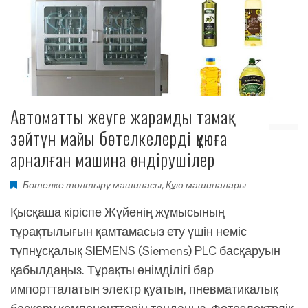
Автоматты жеуге жарамды тамақ
зәйтүн майы бөтелкелерді құюға
арналған машина өндірушілер
Бөтелке толтыру машинасы
,
Құю машиналары
Қысқаша кіріспе Жүйенің жұмысының
тұрақтылығын қамтамасыз ету үшін неміс
түпнұсқалық SIEMENS (Siemens) PLC басқаруын
қабылдаңыз. Тұрақты өнімділігі бар
импортталатын электр қуатын, пневматикалық