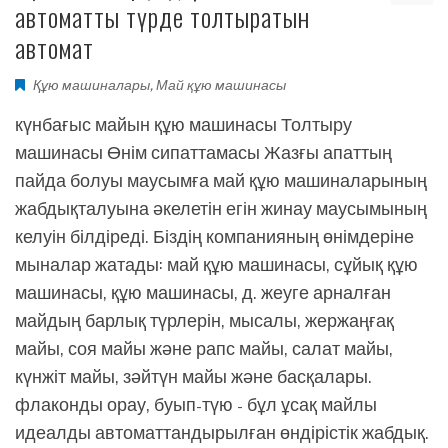
автоматты түрде толтыратын
автомат
Құю машиналары
,
Май құю машинасы
күнбағыс майын құю машинасы Толтыру
машинасы Өнім сипаттамасы Жазғы апаттың
пайда болуы маусымға май құю машиналарының
жабдықталуына әкелетін егін жинау маусымының
келуін білдіреді. Біздің компанияның өнімдеріне
мыналар жатады: май құю машинасы, сұйық құю
машинасы, құю машинасы, д. жеуге арналған
майдың барлық түрлерін, мысалы, жержаңғақ
майы, соя майы және рапс майы, салат майы,
күнжіт майы, зәйтүн майы және басқалары.
флаконды орау, буып-түю - бұл ұсақ майлы
идеалды автоматтандырылған өндірістік жабдық.