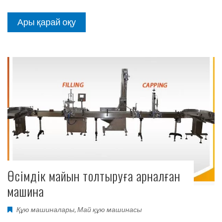
Ары қарай оқу
Өсімдік майын толтыруға арналған
машина
Құю машиналары
,
Май құю машинасы