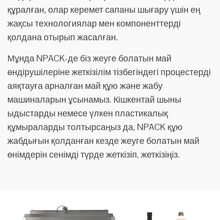
құралған, олар керемет сапаны шығару үшін ең
жақсы технологиялар мен компоненттерді
қолдана отырып жасалған.
Мұнда NPACK-де біз жеуге болатын май
өндірушілеріне жеткізілім тізбегіндегі процестерді
аяқтауға арналған май құю және жабу
машиналарын ұсынамыз. Кішкентай шыны
ыдыстарды немесе үлкен пластикалық
құмыраларды толтырсаңыз да, NPACK құю
жабдығын қолданған кезде жеуге болатын май
өнімдерін сенімді түрде жеткізіп, жеткізіңіз.