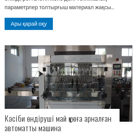
параметрлер толтырғыш материал жақсы…
Ары қарай оқу
Кәсіби өндіруші май құюға арналған
автоматты машина