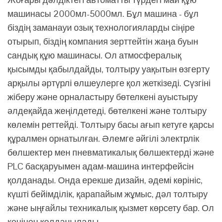
машинасы 2000мл-5000мл. Бұл машина - бұл
біздің заманауи озық технологияларды сіңіре
отырып, біздің компания зерттейтін жаңа буын
сандық құю машинасы. Ол атмосфералық
қысымды қабылдайды, толтыру уақытын өзгерту
арқылы әртүрлі өлшеулерге қол жеткізеді. Сүзгіні
жіберу және орналастыру бөтелкені ауыстыру
әлдеқайда жеңілдетеді, бөтелкені және толтыру
көлемін реттейді. Толтыру басы ағып кетуге қарсы
құралмен орнатылған. Әлемге әйгілі электрлік
бөлшектер мен пневматикалық бөлшектерді және
PLC басқаруымен адам-машина интерфейсін
қолданады. Онда ерекше дизайн, әдемі көрініс,
күшті бейімділік, қарапайым жұмыс, дәл толтыру
және ыңғайлы техникалық қызмет көрсету бар. Ол
кеңінен қолданылады ...