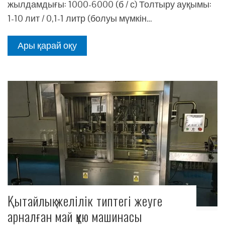
жылдамдығы: 1000-6000 (б / с) Толтыру ауқымы:
1-10 лит / 0,1-1 литр (болуы мүмкін…
Ары қарай оқу
Қытайлық желілік типтегі жеуге
арналған май құю машинасы