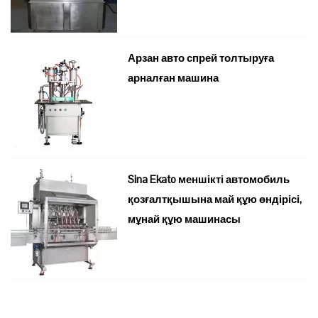
Арзан авто спрей толтыруға
арналған машина
Sina Ekato меншікті автомобиль
қозғалтқышына май құю өндірісі,
мұнай құю машинасы