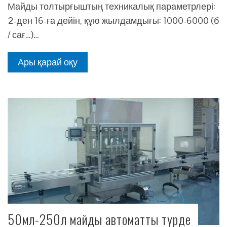
Майды толтырғыштың техникалық параметрлері:
2-ден 16-ға дейін, құю жылдамдығы: 1000-6000 (б
/ сағ…)…
Ары қарай оқу
50мл-250л майды автоматты түрде