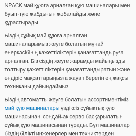
NPACK май құюға арналған құю машиналары мен
буып-түю жабдығын жобалайды және
құрастырады.
Біздің сұйық май құюға арналған
машиналарымыз жеуге болатын мұнай
өнеркәсібінің қажеттіліктерін қанағаттандыруға
арналған. Біз сіздің жеуге жарамды майыңызды
толтыру қажеттіліктерін қанағаттандыратын және
өндіріс мақсаттарыңызға жауап беретін ең жақсы
техниканы дайындаймыз.
Біздің автоматты жеуге болатын ассортиментіміз
май құю машиналары
үздіксіз сұйықтық құю
машинасынан, сондай-ақ серво басқарылатын
сұйық құю машинасынан тұрады. Бұл машиналар
біздің білікті инженерлер мен техниктерден