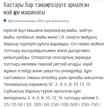
бастары бар тамақ пісіруге арналған
май құю машинасы
Құю машиналары
,
Май құю машинасы
Кіріспе Бұл машина жержаңғақ майы, зәйтүн
майы, күнбағыс майы және т.б. сияқты майдың
барлық түрлерін құюға жарамды. Ол серво-жүйені
толтыру жылдамдығымен және дәлдігімен
қабылдайды. Оператор сенсорлық экранда
толтыру көлемін тікелей реттей алады, оңай
жұмыс істейді және уақытты үнемдейді. Құю
саптамасы тамшы өткізбеу үшін арнайы жасалған.
Техникалық параметр SF-2, 4, 6, 8, 10, 12, 16
Сұйықтың барлық түріне арналған құю
материалы 2, 4, 6, 8, 10, 12, 16 толтыру көлемі 5-
25 / 10-50 / 20 -100 / 50-250 / 100-500 / 250-750 /