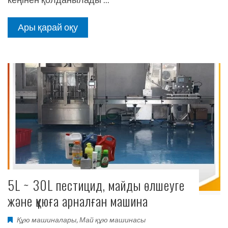
Ары қарай оқу
5L ~ 30L пестицид, майды өлшеуге
және құюға арналған машина
Құю машиналары
,
Май құю машинасы