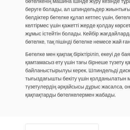
бөтелкенің машина ішінде жүру кезінде тұ
беруге болады, ал шпиндельдер жиынтығы 
белдіктер бөтелке құлап кетпес үшін, бөте
келтірмес үшін қажетті жерде қолдау көрсе
жұмыс істейтін болады. Кейбір жағдайлард
бөтелке, тақ пішінді бөтелке немесе жай ға
Бөтелке мен қақпақ біріктіріліп, екеуі де
қамтамасыз ету үшін тағы бірнеше түзету 
байланыстырылуы керек. Шпиндельді дискі
тығыздағышты бекіту үшін қолданылатын мо
түзетулердің әрқайсысы дұрыс жасалса, он
қақпақтарды бөтелкелермен жабады.