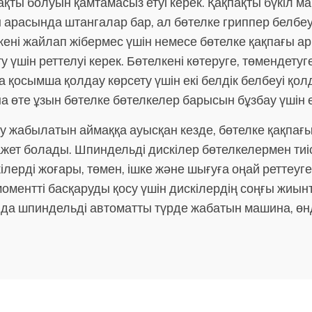
рақты болуын қамтамасыз етуі керек. Қақпақты бүкіл
арасында штангалар бар, ал бөтелке гриппер белбеу
лкені жайлап жібермес үшін немесе бөтелке қақпағы а
ту үшін реттелуі керек. Бөтелкені көтеруге, төмендет
а қосымша қолдау көрсету үшін екі белдік белбеуі қ
на өте ұзын бөтелке бөтелкелер барысын бұзбау үшін екі
 баяу жабылатын аймаққа ауысқан кезде, бөтелке қақпа
қажет болады. Шпиндельді дискілер бөтелкелермен тиі
лерді жоғары, төмен, ішке және шығуға оңай реттеуг
ментті басқаруды қосу үшін дискілердің соңғы жиынт
да шпиндельді автоматты түрде жабатын машина, өнді