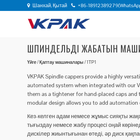
Шанхай, Қытай
+86-18912389279(WhatsAp
ШПИНДЕЛЬДІ ЖАБАТЫН МАШ
Үйге
/
Қаптау машиналары
/
1ТР1
VKPAK Spindle cappers provide a highly versati
automated system when integrated with our Vib
them as a tightener for hand-placed caps and 
modular design allows you to add automation
Кез-келген адам немесе жұмыс сияқты жақ
тығыздау немесе жабу процесі оңай көріне
дискілер жиынтығынан өтеді, әр диск қақпа