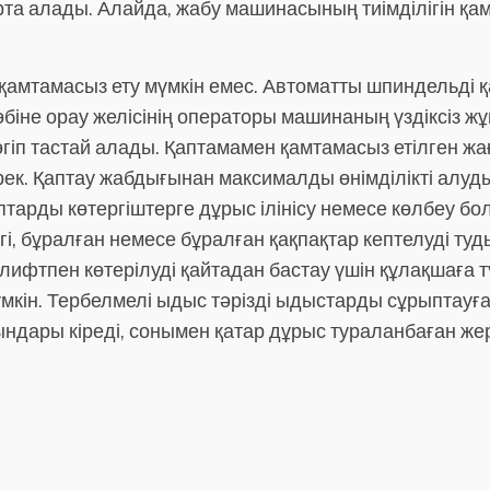
арта алады. Алайда, жабу машинасының тиімділігін қа
з қамтамасыз ету мүмкін емес. Автоматты шпиндельді 
іне орау желісінің операторы машинаның үздіксіз жұ
іп тастай алады. Қаптамамен қамтамасыз етілген жа
керек. Қаптау жабдығынан максималды өнімділікті алу
тарды көтергіштерге дұрыс ілінісу немесе көлбеу бол
і, бұралған немесе бұралған қақпақтар кептелуді т
ифтпен көтерілуді қайтадан бастау үшін құлақшаға т
ін. Тербелмелі ыдыс тәрізді ыдыстарды сұрыптауға 
ндары кіреді, сонымен қатар дұрыс тураланбаған ж