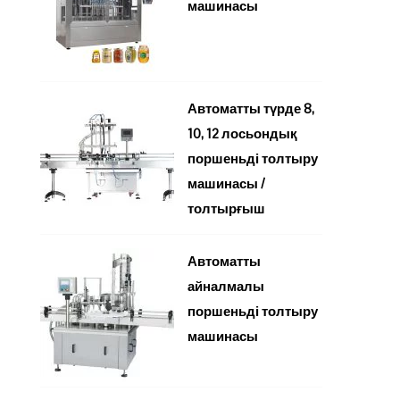
машинасы
Автоматты түрде 8,
10, 12 лосьондық
поршеньді толтыру
машинасы /
толтырғыш
Автоматты
айналмалы
поршеньді толтыру
машинасы