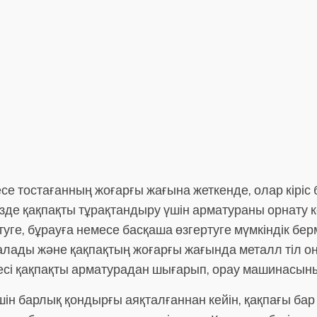
е тостағанның жоғарғы жағына жеткенде, олар кіріс б
де қақпақты тұрақтандыру үшін арматураны орнату ке
ртуге, бұрауға немесе басқаша өзгертуге мүмкіндік бе
 алады және қақпақтың жоғарғы жағында металл тіл он
лесі қақпақты арматурадан шығарып, орау машинасын
үшін барлық қондырғы аяқталғаннан кейін, қақпағы ба