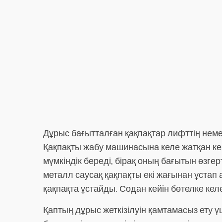
Дұрыс бағытталған қақпақтар лифттің немес
Қақпақты жабу машинасына келе жатқан кез
мүмкіндік береді, бірақ оның бағытын өзге
металл саусақ қақпақты екі жағынан ұстап
қақпақта ұстайды. Содан кейін бөтелке ке
Қаптың дұрыс жеткізілуін қамтамасыз ету 