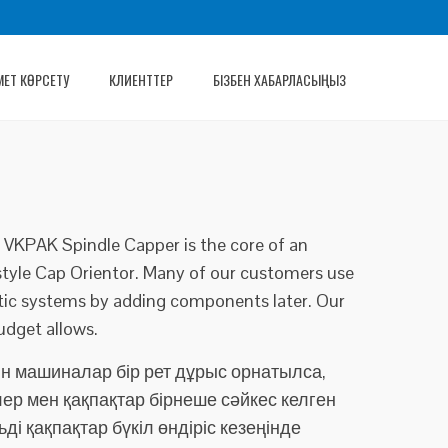
ЕТ КӨРСЕТУ
КЛИЕНТТЕР
БІЗБЕН ХАБАРЛАСЫҢЫЗ
e VKPAK Spindle Capper is the core of an
style Cap Orientor. Many of our customers use
atic systems by adding components later. Our
dget allows.
н машиналар бір рет дұрыс орнатылса,
ер мен қақпақтар бірнеше сәйкес келген
і қақпақтар бүкіл өндіріс кезеңінде