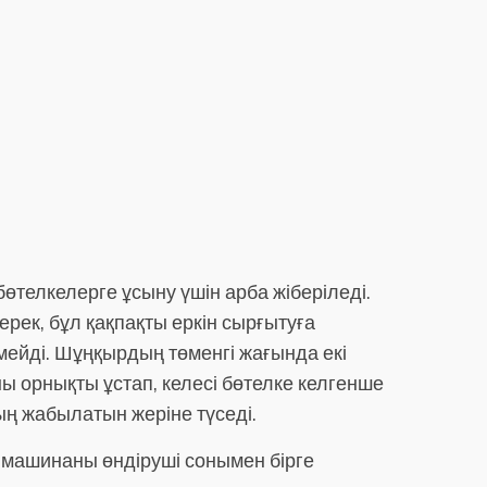
өтелкелерге ұсыну үшін арба жіберіледі.
рек, бұл қақпақты еркін сырғытуға
рмейді. Шұңқырдың төменгі жағында екі
ы орнықты ұстап, келесі бөтелке келгенше
ың жабылатын жеріне түседі.
р машинаны өндіруші сонымен бірге