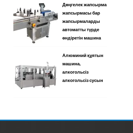
Дөңгелек жапсырма
жапсырмасы бар
жапсырмаларды
автоматты түрде
өндіретін машина
Алюминий құятын
машина,
алкогольсіз
алкогольсіз сусын