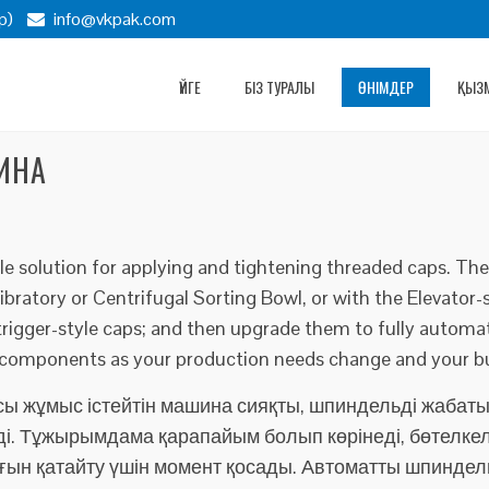
p)
info@vkpak.com
ҮЙГЕ
БІЗ ТУРАЛЫ
ӨНІМДЕР
ҚЫЗМ
ИНА
le solution for applying and tightening threaded caps. Th
ratory or Centrifugal Sorting Bowl, or with the Elevator-
trigger-style caps; and then upgrade them to fully autom
 components as your production needs change and your bu
сы жұмыс істейтін машина сияқты, шпиндельді жабаты
ді. Тұжырымдама қарапайым болып көрінеді, бөтелкел
ғын қатайту үшін момент қосады. Автоматты шпиндельд