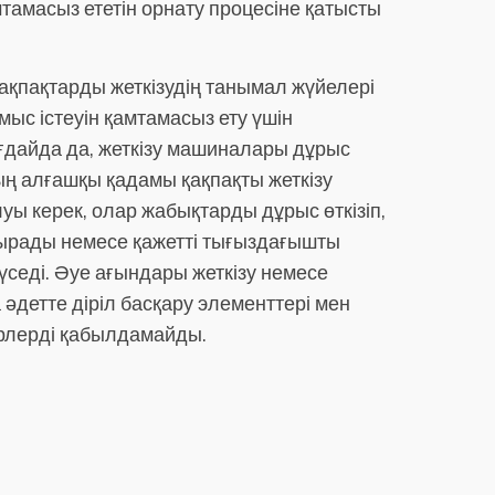
мтамасыз ететін орнату процесіне қатысты
қақпақтарды жеткізудің танымал жүйелері
мыс істеуін қамтамасыз ету үшін
ғдайда да, жеткізу машиналары дұрыс
дың алғашқы қадамы қақпақты жеткізу
уы керек, олар жабықтарды дұрыс өткізіп,
удырады немесе қажетті тығыздағышты
үседі. Әуе ағындары жеткізу немесе
әдетте діріл басқару элементтері мен
ерлерді қабылдамайды.