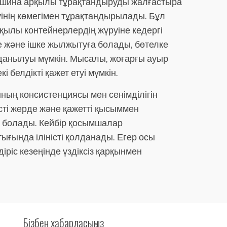
 машина арқылы тұрақтандыруды жалғастыра
інің көмегімен тұрақтандырылады. Бұл
рқылы контейнерлердің жүруіне кедергі
уге және ішке жылжытуға болады, бөтелке
олданылуы мүмкін. Мысалы, жоғарғы ауыр
 белдікті қажет етуі мүмкін.
ғының консистенциясы мен сенімділігін
сті жерде және қажетті қысыммен
е болады. Кейбір қосымшалар
ығында іліністі қолданады. Егер осы
ріс кезеңінде үздіксіз қарқынмен
Бізбен хабарласыңыз